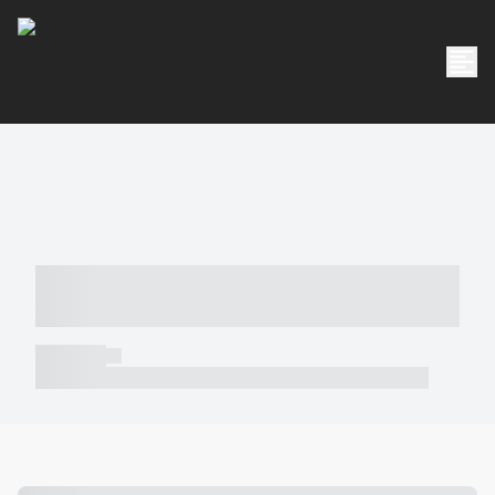
----- ----- -- ------ ---- ---- -- ----- -----
----- --- ------
----- -----
----- ----- -- ------ ---- ---- -- ----- ----- ----- --- ------