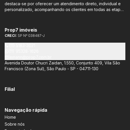
destaca-se por oferecer um atendimento direto, individual e
personalizado, acompanhando os clientes em todas as etapas
do processo de compra ou venda, sem qualquer custo
adicional. Entre os empreendimentos representados pela
Lemann Imóveis, destaca-se o Isla by Cyrela, localizado em
Prop7 imóveis
Santo Amaro, que oferece apartamentos de 113 m² e 136 m²,
CRECI:
SP Nº 038487-J
com opções de 3 ou 4 quartos e até 3 suítes. Esses imóveis
estão situados próximos ao Metrô e à Marginal Pinheiros,
(11) 5183-3021
proporcionando facilidade de acesso e comodidade aos
(11) 95328-1626
moradores.
lemann@prop7.com.br
Avenida Doutor Chucri Zaidan, 1.550, Conjunto 409, Vila São
Francisco (Zona Sul), São Paulo - SP - 04711-130
Filial
Navegação rápida
Home
Sobre nós