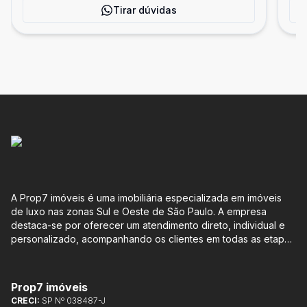
Tirar dúvidas
A Prop7 imóveis é uma imobiliária especializada em imóveis
de luxo nas zonas Sul e Oeste de São Paulo. A empresa
destaca-se por oferecer um atendimento direto, individual e
personalizado, acompanhando os clientes em todas as etapas
do processo de compra ou venda, sem qualquer custo
adicional. Entre os empreendimentos representados pela
Lemann Imóveis, destaca-se o Isla by Cyrela, localizado em
Prop7 imóveis
Santo Amaro, que oferece apartamentos de 113 m² e 136 m²,
CRECI:
SP Nº 038487-J