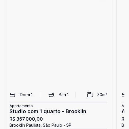
Dorm
1
Ban
1
30
m²
Apartamento
Apa
Studio com 1 quarto - Brooklin
Ap
R$ 367.000,00
R$
Br
Brooklin Paulista, São Paulo - SP
Broo