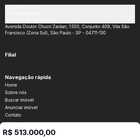
com opções de 3 ou 4 quartos e até 3 suítes. Esses imóveis
estão situados próximos ao Metrô e à Marginal Pinheiros,
(11) 5183-3021
proporcionando facilidade de acesso e comodidade aos
(11) 95328-1626
moradores.
lemann@prop7.com.br
Avenida Doutor Chucri Zaidan, 1.550, Conjunto 409, Vila São
Francisco (Zona Sul), São Paulo - SP - 04711-130
Filial
Navegação rápida
Home
Sobre nós
Buscar imóvel
Anunciar imóvel
Contato
R$ 513.000,00
Imobiliária Certificada: