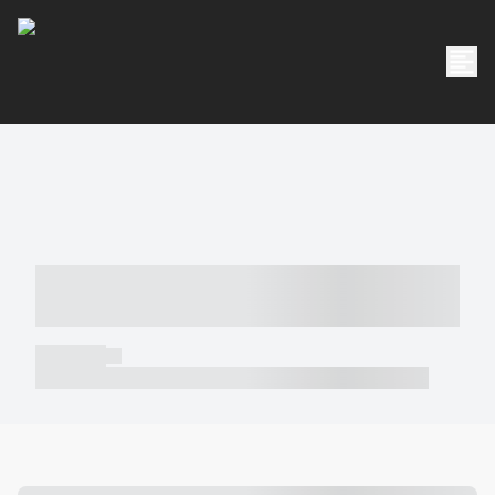
----- ----- -- ------ ---- ---- -- ----- -----
----- --- ------
----- -----
----- ----- -- ------ ---- ---- -- ----- ----- ----- --- ------