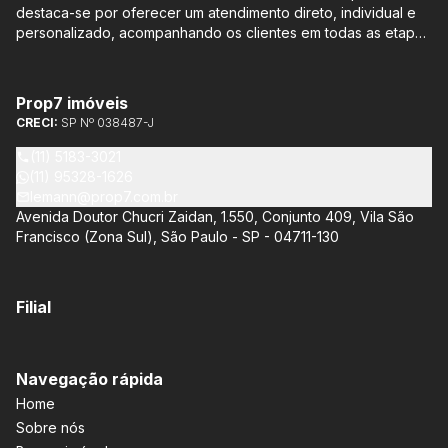
destaca-se por oferecer um atendimento direto, individual e
personalizado, acompanhando os clientes em todas as etapas
do processo de compra ou venda, sem qualquer custo
adicional. Entre os empreendimentos representados pela
Lemann Imóveis, destaca-se o Isla by Cyrela, localizado em
Prop7 imóveis
Santo Amaro, que oferece apartamentos de 113 m² e 136 m²,
CRECI:
SP Nº 038487-J
com opções de 3 ou 4 quartos e até 3 suítes. Esses imóveis
estão situados próximos ao Metrô e à Marginal Pinheiros,
(11) 5183-3021
proporcionando facilidade de acesso e comodidade aos
(11) 95328-1626
moradores.
lemann@prop7.com.br
Avenida Doutor Chucri Zaidan, 1.550, Conjunto 409, Vila São
Francisco (Zona Sul), São Paulo - SP - 04711-130
Filial
Navegação rápida
Home
Sobre nós