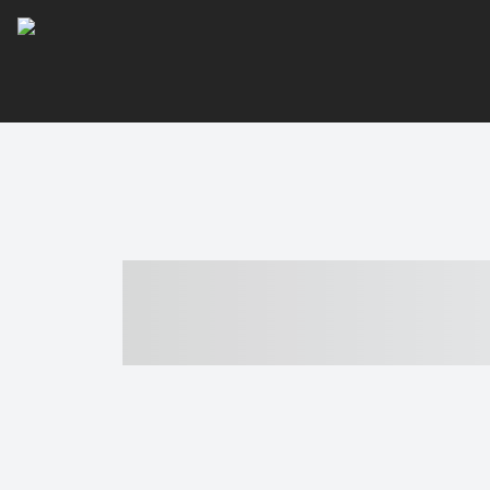
----- ----- -- -
- ------