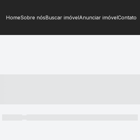
Home
Sobre nós
Buscar imóvel
Anunciar imóvel
Contato
----- ---- ---- -- ----
----- -----
----- ----- -- ------ ---- ---- -- ----- ----- ----- --- ------