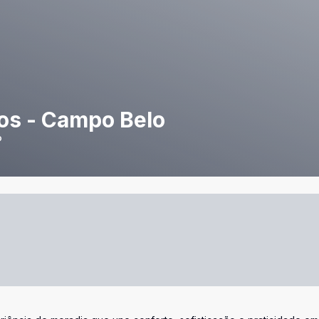
os - Campo Belo
P