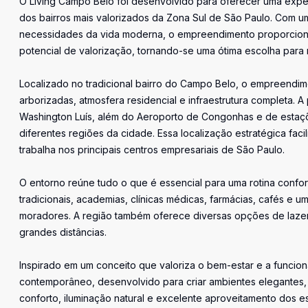
O Living Campo Belo foi desenvolvido para oferecer uma exper
dos bairros mais valorizados da Zona Sul de São Paulo. Com 
necessidades da vida moderna, o empreendimento proporciona o
potencial de valorização, tornando-se uma ótima escolha para m
Localizado no tradicional bairro do Campo Belo, o empreendim
arborizadas, atmosfera residencial e infraestrutura completa.
Washington Luís, além do Aeroporto de Congonhas e de estaçõ
diferentes regiões da cidade. Essa localização estratégica fac
trabalha nos principais centros empresariais de São Paulo.
O entorno reúne tudo o que é essencial para uma rotina confor
tradicionais, academias, clínicas médicas, farmácias, cafés e 
moradores. A região também oferece diversas opções de lazer
grandes distâncias.
Inspirado em um conceito que valoriza o bem-estar e a funcion
contemporâneo, desenvolvido para criar ambientes elegantes,
conforto, iluminação natural e excelente aproveitamento dos