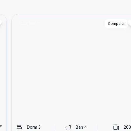
Cód:
16557
Comparar
²
Dorm
3
Ban
4
263