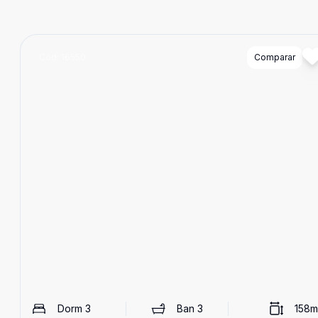
Cód:
16550
Comparar
Dorm
3
Ban
3
158
m