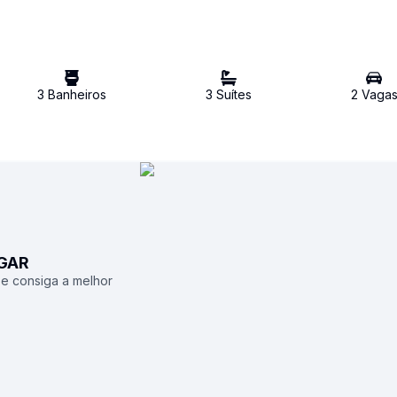
3
Banheiro
s
3
Suíte
s
2
Vaga
UGAR
 e consiga a melhor