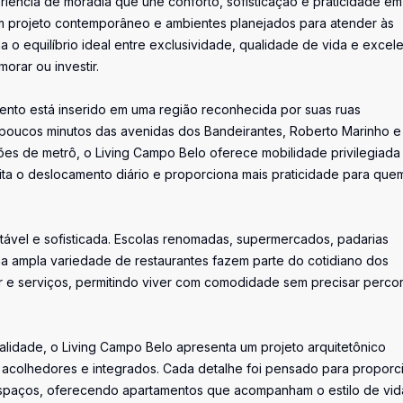
iência de moradia que une conforto, sofisticação e praticidade e
um projeto contemporâneo e ambientes planejados para atender às
 equilíbrio ideal entre exclusividade, qualidade de vida e excel
orar ou investir.
ento está inserido em uma região reconhecida por suas ruas
 A poucos minutos das avenidas dos Bandeirantes, Roberto Marinho e
es de metrô, o Living Campo Belo oferece mobilidade privilegiada
ilita o deslocamento diário e proporciona mais praticidade para que
tável e sofisticada. Escolas renomadas, supermercados, padarias
uma ampla variedade de restaurantes fazem parte do cotidiano dos
 e serviços, permitindo viver com comodidade sem precisar percor
alidade, o Living Campo Belo apresenta um projeto arquitetônico
 acolhedores e integrados. Cada detalhe foi pensado para proporc
 espaços, oferecendo apartamentos que acompanham o estilo de vid