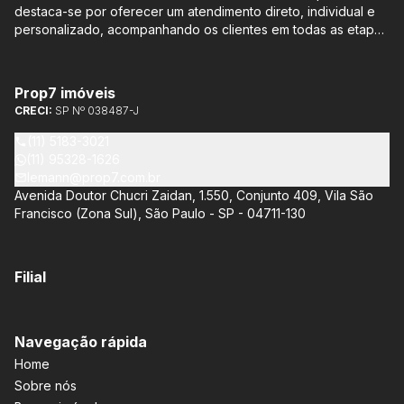
destaca-se por oferecer um atendimento direto, individual e
personalizado, acompanhando os clientes em todas as etapas
do processo de compra ou venda, sem qualquer custo
adicional. Entre os empreendimentos representados pela
Lemann Imóveis, destaca-se o Isla by Cyrela, localizado em
Prop7 imóveis
Santo Amaro, que oferece apartamentos de 113 m² e 136 m²,
CRECI:
SP Nº 038487-J
com opções de 3 ou 4 quartos e até 3 suítes. Esses imóveis
estão situados próximos ao Metrô e à Marginal Pinheiros,
(11) 5183-3021
proporcionando facilidade de acesso e comodidade aos
(11) 95328-1626
moradores.
lemann@prop7.com.br
Avenida Doutor Chucri Zaidan, 1.550, Conjunto 409, Vila São
Francisco (Zona Sul), São Paulo - SP - 04711-130
Filial
Navegação rápida
Home
Sobre nós