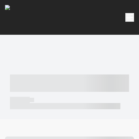
----- ----- -- ------ ---- ---- -- ----- -----
----- --- ------
----- -----
----- ----- -- ------ ---- ---- -- ----- ----- ----- --- ------