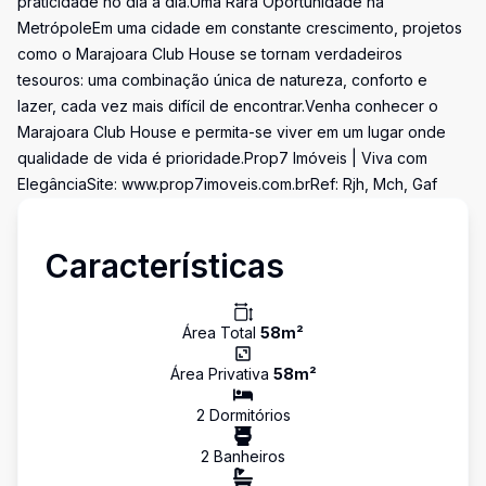
praticidade no dia a dia.Uma Rara Oportunidade na
MetrópoleEm uma cidade em constante crescimento, projetos
como o Marajoara Club House se tornam verdadeiros
tesouros: uma combinação única de natureza, conforto e
lazer, cada vez mais difícil de encontrar.Venha conhecer o
Marajoara Club House e permita-se viver em um lugar onde
qualidade de vida é prioridade.Prop7 Imóveis | Viva com
ElegânciaSite: www.prop7imoveis.com.brRef: Rjh, Mch, Gaf
Características
Área Total
58
m²
Área Privativa
58
m²
2
Dormitório
s
2
Banheiro
s