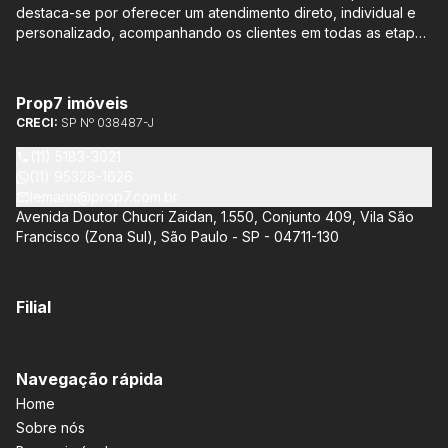
destaca-se por oferecer um atendimento direto, individual e
personalizado, acompanhando os clientes em todas as etapas
do processo de compra ou venda, sem qualquer custo
adicional. Entre os empreendimentos representados pela
Lemann Imóveis, destaca-se o Isla by Cyrela, localizado em
Prop7 imóveis
Santo Amaro, que oferece apartamentos de 113 m² e 136 m²,
CRECI:
SP Nº 038487-J
com opções de 3 ou 4 quartos e até 3 suítes. Esses imóveis
estão situados próximos ao Metrô e à Marginal Pinheiros,
(11) 5183-3021
proporcionando facilidade de acesso e comodidade aos
(11) 95328-1626
moradores.
lemann@prop7.com.br
Avenida Doutor Chucri Zaidan, 1.550, Conjunto 409, Vila São
Francisco (Zona Sul), São Paulo - SP - 04711-130
Filial
Navegação rápida
Home
Sobre nós