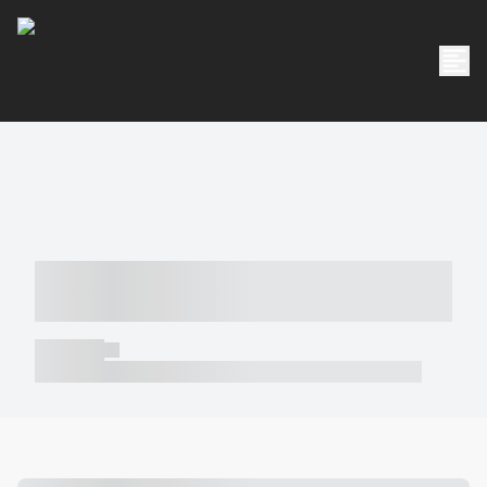
----- ----- -- ------ ---- ---- -- ----- -----
----- --- ------
----- -----
----- ----- -- ------ ---- ---- -- ----- ----- ----- --- ------