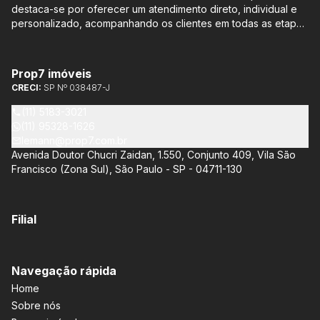
destaca-se por oferecer um atendimento direto, individual e
personalizado, acompanhando os clientes em todas as etapas
do processo de compra ou venda, sem qualquer custo
adicional. Entre os empreendimentos representados pela
Lemann Imóveis, destaca-se o Isla by Cyrela, localizado em
Prop7 imóveis
Santo Amaro, que oferece apartamentos de 113 m² e 136 m²,
CRECI:
SP Nº 038487-J
com opções de 3 ou 4 quartos e até 3 suítes. Esses imóveis
estão situados próximos ao Metrô e à Marginal Pinheiros,
(11) 5183-3021
proporcionando facilidade de acesso e comodidade aos
(11) 95328-1626
moradores.
lemann@prop7.com.br
Avenida Doutor Chucri Zaidan, 1.550, Conjunto 409, Vila São
Francisco (Zona Sul), São Paulo - SP - 04711-130
Filial
Navegação rápida
Home
Sobre nós