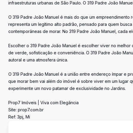
infraestruturas urbanas de São Paulo. O 319 Padre João Manuel
O 319 Padre João Manuel é mais do que um empreendimento re
representa um legítimo alto padrão, pensado para quem busca u
contemporâneas de morar. No 319 Padre João Manuel, cada ele
Escolher o 319 Padre João Manuel é escolher viver no melhor 
de verde, sofisticação e conveniência. O 319 Padre João Manuel 
autoral e uma atmosfera única.
O 319 Padre João Manuel é a união entre endereço ímpar e pro
que morar bem vai além do imóvel é sobre viver em um lugar 
experimente um novo patamar de exclusividade no Jardins.
Prop7 Imóveis | Viva com Elegância
Site: prop7.com.br
Ref: 3pj, Mi