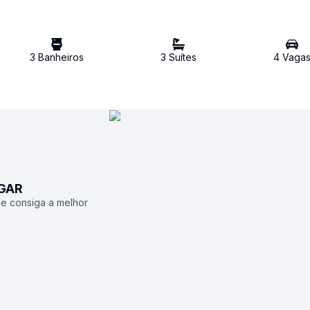
3
Banheiro
s
3
Suíte
s
4
Vaga
UGAR
 e consiga a melhor