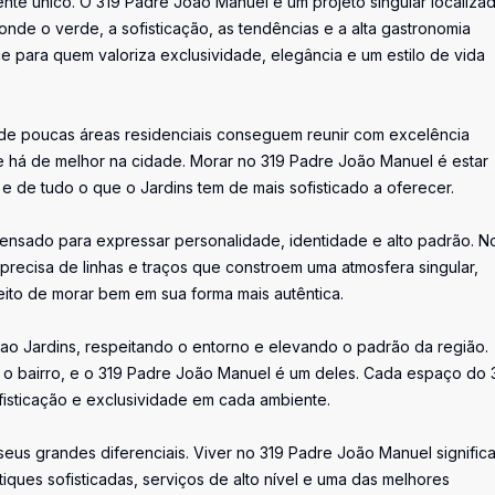
te único. O 319 Padre João Manuel é um projeto singular localiza
nde o verde, a sofisticação, as tendências e a alta gastronomia
 para quem valoriza exclusividade, elegância e um estilo de vida
nde poucas áreas residenciais conseguem reunir com excelência
ue há de melhor na cidade. Morar no 319 Padre João Manuel é estar
 e de tudo o que o Jardins tem de mais sofisticado a oferecer.
nsado para expressar personalidade, identidade e alto padrão. N
recisa de linhas e traços que constroem uma atmosfera singular,
ito de morar bem em sua forma mais autêntica.
ao Jardins, respeitando o entorno e elevando o padrão da região.
o bairro, e o 319 Padre João Manuel é um deles. Cada espaço do 
fisticação e exclusividade em cada ambiente.
eus grandes diferenciais. Viver no 319 Padre João Manuel significa
iques sofisticadas, serviços de alto nível e uma das melhores