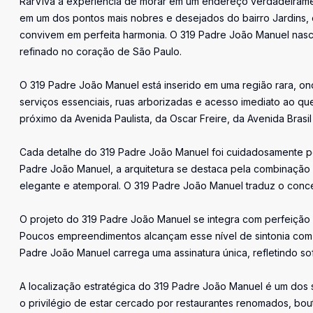
RarViva a experiência de morar em um endereço verdadeiramen
em um dos pontos mais nobres e desejados do bairro Jardins, o
convivem em perfeita harmonia. O 319 Padre João Manuel nasce
refinado no coração de São Paulo.
O 319 Padre João Manuel está inserido em uma região rara, o
serviços essenciais, ruas arborizadas e acesso imediato ao q
próximo da Avenida Paulista, da Oscar Freire, da Avenida Brasil
Cada detalhe do 319 Padre João Manuel foi cuidadosamente pe
Padre João Manuel, a arquitetura se destaca pela combinação p
elegante e atemporal. O 319 Padre João Manuel traduz o conce
O projeto do 319 Padre João Manuel se integra com perfeição 
Poucos empreendimentos alcançam esse nível de sintonia com 
Padre João Manuel carrega uma assinatura única, refletindo so
A localização estratégica do 319 Padre João Manuel é um dos s
o privilégio de estar cercado por restaurantes renomados, bout