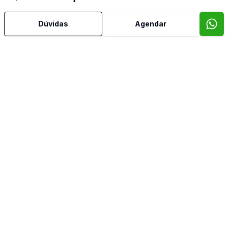
Dúvidas
Agendar
Mais informações
Ar Condicionado
Área de Serviço
Churrasqueira
Copa