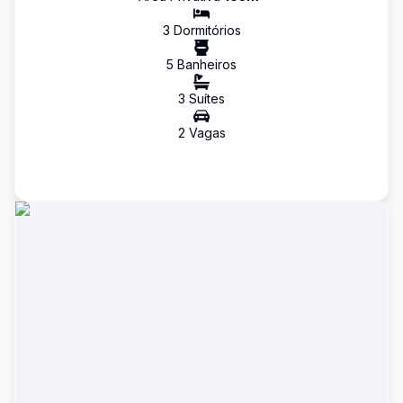
3
Dormitório
s
5
Banheiro
s
3
Suíte
s
2
Vaga
s