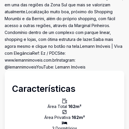
em uma das regiões da Zona Sul que mais se valorizam
atualmente.Localização muito boa, próximo do Shopping
Morumbi e da Berrini, além do próprio shopping, com fácil
acesso a outras regiões, através da Marginal Pinheiros.
Condomínio dentro de um complexo com parque linear,
shopping e lojas, com ótima estrutura de lazer.Saiba mais
agora mesmo e clique no botão na tela.Lemann Imóveis | Viva
com ElegânciaRef: Ez / PDCSite:
www.lemannimoveis.com.brInstagram:
@lemannimoveisYouTube: Lemann Imóveis
Características
Área Total
162
m²
Área Privativa
162
m²
3
Dormitório
s