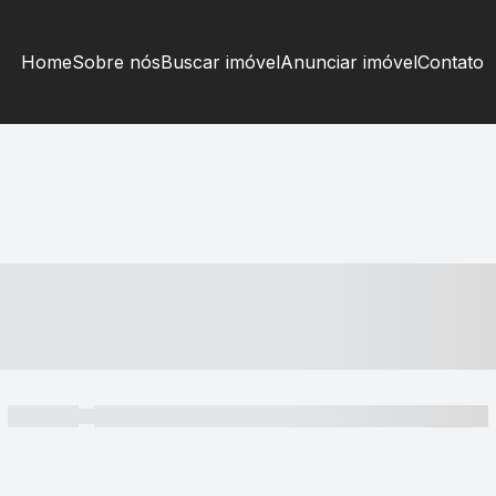
Home
Sobre nós
Buscar imóvel
Anunciar imóvel
Contato
----- ---- ---- -- ----
----- -----
----- ----- -- ------ ---- ---- -- ----- ----- ----- --- ------