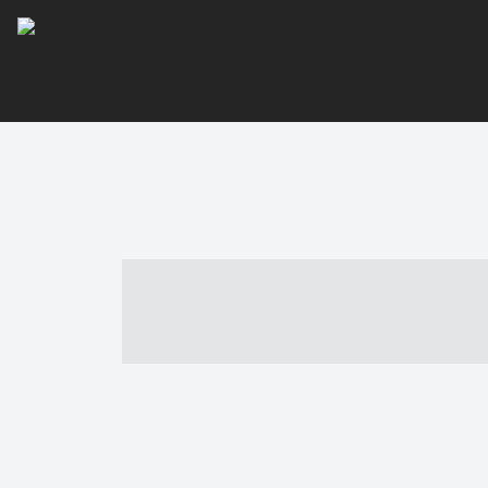
----- ----- -- -
- ------