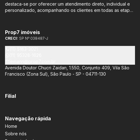
destaca-se por oferecer um atendimento direto, individual e
personalizado, acompanhando os clientes em todas as etapas
do processo de compra ou venda, sem qualquer custo
adicional. Entre os empreendimentos representados pela
Lemann Imóveis, destaca-se o Isla by Cyrela, localizado em
Prop7 imóveis
Santo Amaro, que oferece apartamentos de 113 m² e 136 m²,
CRECI:
SP Nº 038487-J
com opções de 3 ou 4 quartos e até 3 suítes. Esses imóveis
estão situados próximos ao Metrô e à Marginal Pinheiros,
(11) 5183-3021
proporcionando facilidade de acesso e comodidade aos
(11) 95328-1626
moradores.
lemann@prop7.com.br
Avenida Doutor Chucri Zaidan, 1.550, Conjunto 409, Vila São
Francisco (Zona Sul), São Paulo - SP - 04711-130
Filial
Navegação rápida
Home
Sobre nós