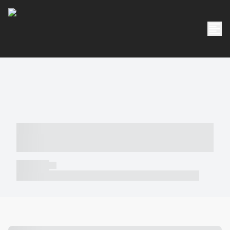
----- ----- -- ------ ---- ---- -- ----- -----
----- --- ------
----- -----
----- ----- -- ------ ---- ---- -- ----- ----- ----- --- ------