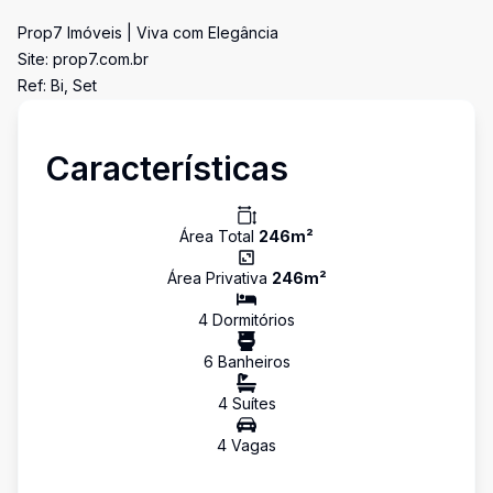
Prop7 Imóveis | Viva com Elegância
Site: prop7.com.br
Ref: Bi, Set
Características
Área Total
246
m²
Área Privativa
246
m²
4
Dormitório
s
6
Banheiro
s
4
Suíte
s
4
Vaga
s