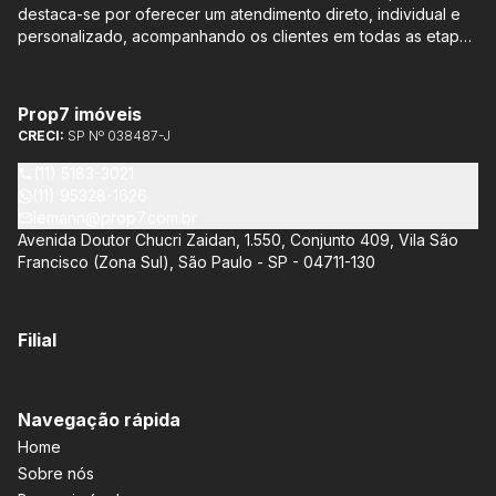
destaca-se por oferecer um atendimento direto, individual e
personalizado, acompanhando os clientes em todas as etapas
do processo de compra ou venda, sem qualquer custo
adicional. Entre os empreendimentos representados pela
Lemann Imóveis, destaca-se o Isla by Cyrela, localizado em
Prop7 imóveis
Santo Amaro, que oferece apartamentos de 113 m² e 136 m²,
CRECI:
SP Nº 038487-J
com opções de 3 ou 4 quartos e até 3 suítes. Esses imóveis
estão situados próximos ao Metrô e à Marginal Pinheiros,
(11) 5183-3021
proporcionando facilidade de acesso e comodidade aos
(11) 95328-1626
moradores.
lemann@prop7.com.br
Avenida Doutor Chucri Zaidan, 1.550, Conjunto 409, Vila São
Francisco (Zona Sul), São Paulo - SP - 04711-130
Filial
Navegação rápida
Home
Sobre nós