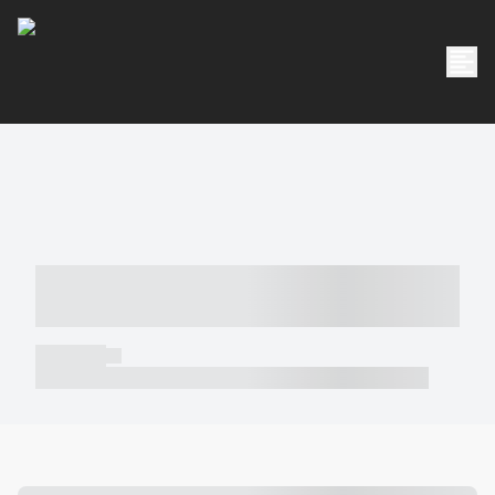
----- ----- -- ------ ---- ---- -- ----- -----
----- --- ------
----- -----
----- ----- -- ------ ---- ---- -- ----- ----- ----- --- ------