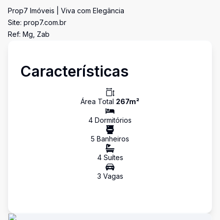
Prop7 Imóveis | Viva com Elegância
Site: prop7.com.br
Ref: Mg, Zab
Características
Área Total
267
m²
4
Dormitório
s
5
Banheiro
s
4
Suíte
s
3
Vaga
s