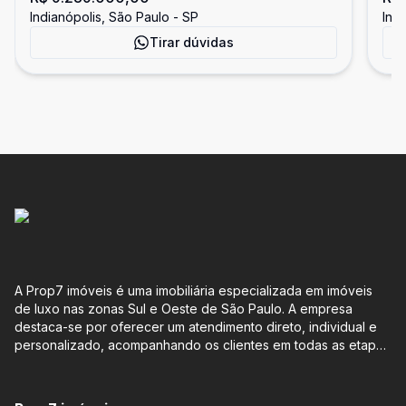
Indianópolis, São Paulo - SP
Ind
Tirar dúvidas
A Prop7 imóveis é uma imobiliária especializada em imóveis
de luxo nas zonas Sul e Oeste de São Paulo. A empresa
destaca-se por oferecer um atendimento direto, individual e
personalizado, acompanhando os clientes em todas as etapas
do processo de compra ou venda, sem qualquer custo
adicional. Entre os empreendimentos representados pela
Lemann Imóveis, destaca-se o Isla by Cyrela, localizado em