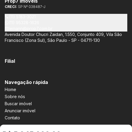
Prop7 imóveis
Santo Amaro, que oferece apartamentos de 113 m² e 136 m²,
CRECI:
SP Nº 038487-J
com opções de 3 ou 4 quartos e até 3 suítes. Esses imóveis
estão situados próximos ao Metrô e à Marginal Pinheiros,
(11) 5183-3021
proporcionando facilidade de acesso e comodidade aos
(11) 95328-1626
moradores.
lemann@prop7.com.br
Avenida Doutor Chucri Zaidan, 1.550, Conjunto 409, Vila São
Francisco (Zona Sul), São Paulo - SP - 04711-130
Filial
Navegação rápida
Home
Sobre nós
Buscar imóvel
Anunciar imóvel
Contato