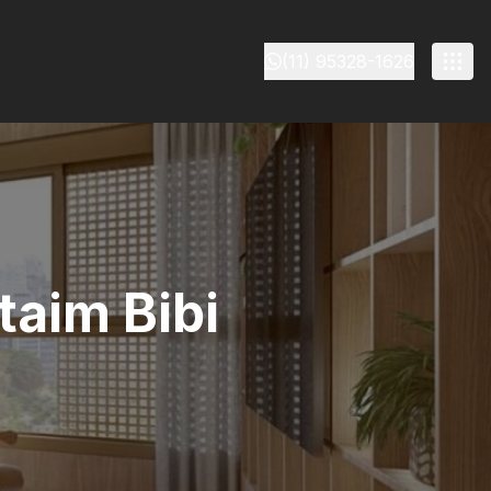
(11) 95328-1626
taim Bibi