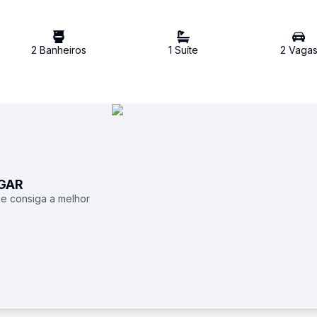
2
Banheiro
s
1
Suíte
2
Vaga
UGAR
 e consiga a melhor