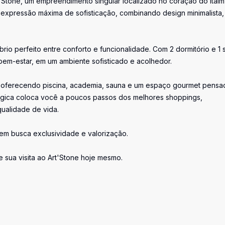
tone, um empreendimento singular localizado no coração do Itaim 
a expressão máxima de sofisticação, combinando design minimalista,
rio perfeito entre conforto e funcionalidade. Com 2 dormitório e 1 s
bem-estar, em um ambiente sofisticado e acolhedor.
ada, oferecendo piscina, academia, sauna e um espaço gourmet pens
tégica coloca você a poucos passos dos melhores shoppings,
ualidade de vida.
quem busca exclusividade e valorização.
 sua visita ao Art'Stone hoje mesmo.