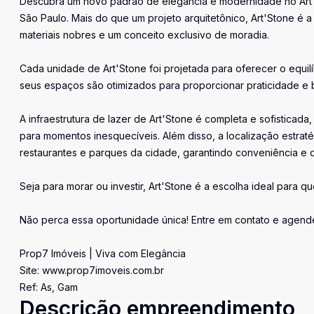
Descubra um novo padrão de elegância e modernidade no Art'S
São Paulo. Mais do que um projeto arquitetônico, Art'Stone é 
materiais nobres e um conceito exclusivo de moradia.
Cada unidade de Art'Stone foi projetada para oferecer o equilíb
seus espaços são otimizados para proporcionar praticidade e 
A infraestrutura de lazer de Art'Stone é completa e sofistic
para momentos inesquecíveis. Além disso, a localização estra
restaurantes e parques da cidade, garantindo conveniência e q
Seja para morar ou investir, Art'Stone é a escolha ideal para 
Não perca essa oportunidade única! Entre em contato e agende
Prop7 Imóveis | Viva com Elegância
Site: www.prop7imoveis.com.br
Ref: As, Gam
Descrição empreendimento