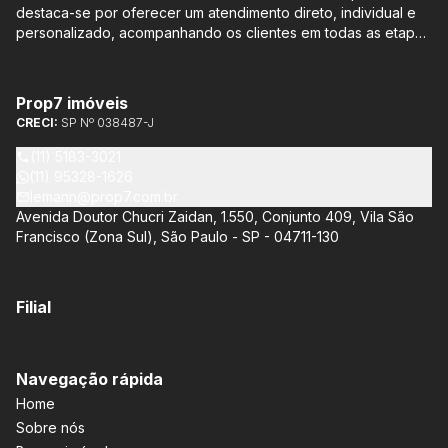
destaca-se por oferecer um atendimento direto, individual e
personalizado, acompanhando os clientes em todas as etapas
do processo de compra ou venda, sem qualquer custo
adicional. Entre os empreendimentos representados pela
Lemann Imóveis, destaca-se o Isla by Cyrela, localizado em
Prop7 imóveis
Santo Amaro, que oferece apartamentos de 113 m² e 136 m²,
CRECI:
SP Nº 038487-J
com opções de 3 ou 4 quartos e até 3 suítes. Esses imóveis
estão situados próximos ao Metrô e à Marginal Pinheiros,
(11) 5183-3021
proporcionando facilidade de acesso e comodidade aos
(11) 95328-1626
moradores.
lemann@prop7.com.br
Avenida Doutor Chucri Zaidan, 1.550, Conjunto 409, Vila São
Francisco (Zona Sul), São Paulo - SP - 04711-130
Filial
Navegação rápida
Home
Sobre nós