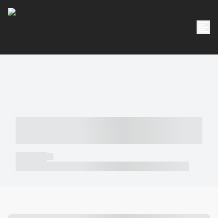
----- ----- -- ------ ---- ---- -- ----- -----
----- --- ------
----- -----
----- ----- -- ------ ---- ---- -- ----- ----- ----- --- ------