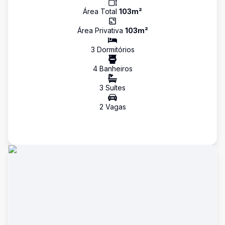
Área Total
103
m²
Área Privativa
103
m²
3
Dormitório
s
4
Banheiro
s
3
Suíte
s
2
Vaga
s