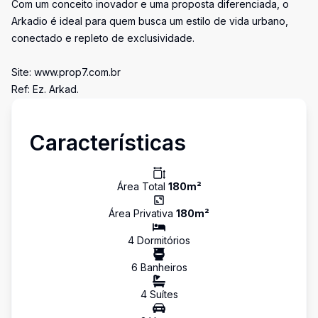
Com um conceito inovador e uma proposta diferenciada, o
Arkadio é ideal para quem busca um estilo de vida urbano,
conectado e repleto de exclusividade.
Site: www.prop7.com.br
Ref: Ez. Arkad.
Características
Área Total
180
m²
Área Privativa
180
m²
4
Dormitório
s
6
Banheiro
s
4
Suíte
s