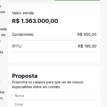
o
 com
Valor venda
R$ 1.363.000,00
 onde
Condomínio
R$ 650,00
s do
.
IPTU
R$ 195,00
és
Proposta
.
Preencha os campos para que um de nossos
especialistas entre em contato
ine
co,