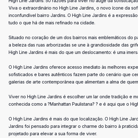
High Line Jardins: 50 razões para viver no auge da sofisticaçã
Viva o extraordinário no High Line Jardins, o novo ícone da s
inconfundível bairro Jardins. O High Line Jardins é a express
tudo o que há de mais refinado na cidade.
Situado no coração de um dos bairros mais emblemáticos do pa
a beleza das ruas arborizadas se une à grandiosidade das grif
High Line Jardins é mais do que um deslocamento: é uma imers
O High Line Jardins oferece acesso imediato às melhores expe
sofisticados e bares autênticos fazem parte do cenário que ce
galerias de arte contemporânea que alimentam a alma de quem 
Viver no High Line Jardins é escolher um lar onde tradição e 
conhecida como a ?Manhattan Paulistana? ? e é aqui que o High
O High Line Jardins é mais do que localização. O High Line Jar
Jardins foi pensado para integrar o charme do bairro à prati
projetado para elevar a sua forma de viver.