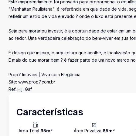
Este empreendimento foi pensado para proporcionar o equilíbri
"Manhattan Paulistana", é referência em qualidade de vida, seg
refletir um estilo de vida elevado ? onde o luxo está presente
Seja para morar ou investir, é a oportunidade de estar em um 
ao redor. Uma verdadeira celebração do bem-viver em sua form
É design que inspira, é arquitetura que acolhe, é localização qu
É mais do que morar bem ? é fazer parte de um novo marco no 
Prop7 Imóveis | Viva com Elegância
Site: www.prop7.com.br
Ref: Hlj, Gaf
Características
Área Total
65
m²
Área Privativa
65
m²