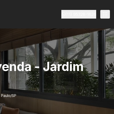
(11) 95328-1626
venda - Jardim
o Paulo/SP