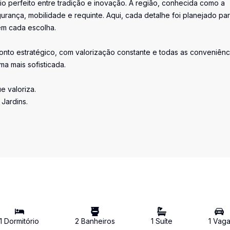
o perfeito entre tradição e inovação. A região, conhecida como a
urança, mobilidade e requinte. Aqui, cada detalhe foi planejado pa
 em cada escolha.
ponto estratégico, com valorização constante e todas as conveniênc
a mais sofisticada.
e valoriza.
Jardins.
1
Dormitório
2
Banheiro
s
1
Suíte
1
Vag