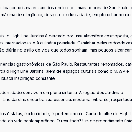
o
ofisticação urbana em um dos endereços mais nobres de São Paulo: 
ão máxima de elegância, design e exclusividade, em plena harmonia
ís, o High Line Jardins é cercado por uma atmosfera cosmopolita,
es internacionais e à culinária premiada. Caminhar pelas redondeza
ão diária no estilo de vida que todos sonham, mas poucos alcançam
riências gastronômicas de São Paulo. Restaurantes renomados, caf
rca o High Line Jardins, além de espaços culturais como o MASP e
busca inspiração constante.
modernidade convivem em plena sintonia. A região dos Jardins é
 Line Jardins encontra sua essência: moderna, vibrante, requintada
dins é status, é identidade, é pertencimento. Cada detalhe do High L
cidade da vida contemporânea. O resultado? Um empreendimento úni