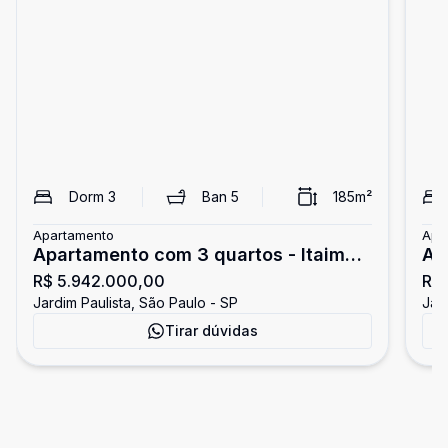
Dorm
3
Ban
5
185
m²
Apartamento
Apa
Apartamento com 3 quartos - Itaim
Ap
R$ 5.942.000,00
R$
Bibi
Cob
Jardim Paulista, São Paulo - SP
Jar
Tirar dúvidas