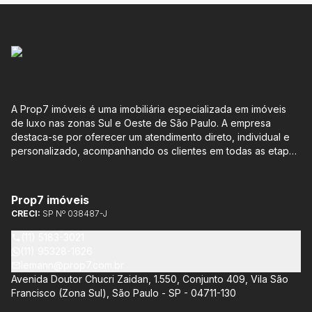
A Prop7 imóveis é uma imobiliária especializada em imóveis
de luxo nas zonas Sul e Oeste de São Paulo. A empresa
destaca-se por oferecer um atendimento direto, individual e
personalizado, acompanhando os clientes em todas as etapas
do processo de compra ou venda, sem qualquer custo
adicional. Entre os empreendimentos representados pela
Lemann Imóveis, destaca-se o Isla by Cyrela, localizado em
Prop7 imóveis
Santo Amaro, que oferece apartamentos de 113 m² e 136 m²,
CRECI:
SP Nº 038487-J
com opções de 3 ou 4 quartos e até 3 suítes. Esses imóveis
estão situados próximos ao Metrô e à Marginal Pinheiros,
(11) 5183-3021
proporcionando facilidade de acesso e comodidade aos
(11) 95328-1626
moradores.
lemann@prop7.com.br
Avenida Doutor Chucri Zaidan, 1.550, Conjunto 409, Vila São
Francisco (Zona Sul), São Paulo - SP - 04711-130