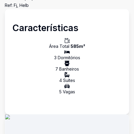
Ref: Fj, Helb
Características
Área Total
585
m²
3
Dormitório
s
7
Banheiro
s
4
Suíte
s
5
Vaga
s