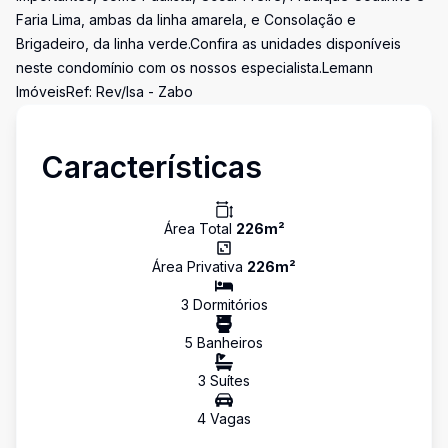
Faria Lima, ambas da linha amarela, e Consolação e
Brigadeiro, da linha verde.Confira as unidades disponíveis
neste condomínio com os nossos especialista.Lemann
ImóveisRef: Rev/Isa - Zabo
Características
Área Total
226
m²
Área Privativa
226
m²
3
Dormitório
s
5
Banheiro
s
3
Suíte
s
4
Vaga
s