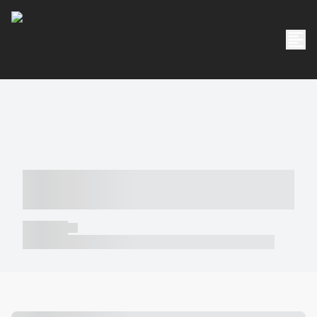
----- ----- -- ------ ---- ---- -- ----- -----
----- --- ------
----- -----
----- ----- -- ------ ---- ---- -- ----- ----- ----- --- ------