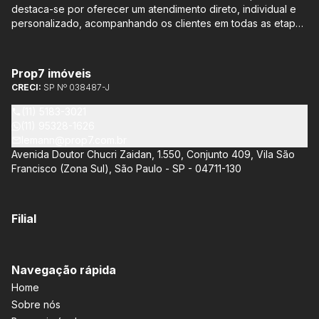
destaca-se por oferecer um atendimento direto, individual e
personalizado, acompanhando os clientes em todas as etapas
do processo de compra ou venda, sem qualquer custo
adicional. Entre os empreendimentos representados pela
Lemann Imóveis, destaca-se o Isla by Cyrela, localizado em
Prop7 imóveis
Santo Amaro, que oferece apartamentos de 113 m² e 136 m²,
CRECI:
SP Nº 038487-J
com opções de 3 ou 4 quartos e até 3 suítes. Esses imóveis
estão situados próximos ao Metrô e à Marginal Pinheiros,
(11) 5183-3021
proporcionando facilidade de acesso e comodidade aos
(11) 95328-1626
moradores.
lemann@prop7.com.br
Avenida Doutor Chucri Zaidan, 1.550, Conjunto 409, Vila São
Francisco (Zona Sul), São Paulo - SP - 04711-130
Filial
Navegação rápida
Home
Sobre nós