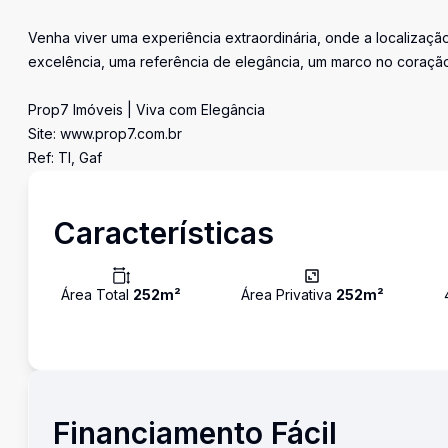
Venha viver uma experiência extraordinária, onde a localizaçã
excelência, uma referência de elegância, um marco no coração
Prop7 Imóveis | Viva com Elegância
Site: www.prop7.com.br
Ref: Tl, Gaf
Características
Área Total
252
m²
Área Privativa
252
m²
Financiamento Fácil