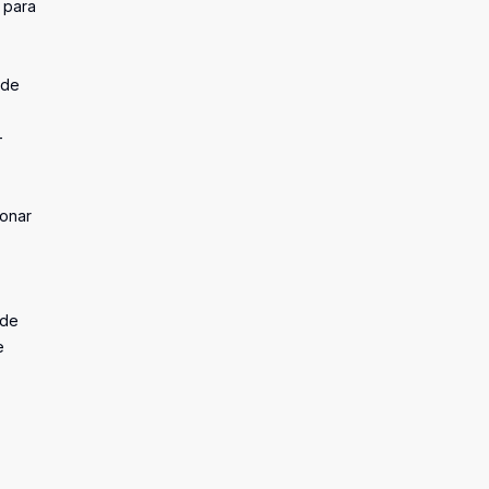
 para
 de
-
ionar
 de
e