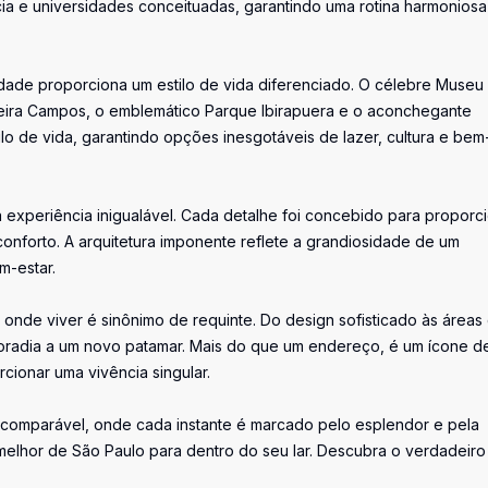
ia e universidades conceituadas, garantindo uma rotina harmoniosa
cidade proporciona um estilo de vida diferenciado. O célebre Museu
eira Campos, o emblemático Parque Ibirapuera e o aconchegante
lo de vida, garantindo opções inesgotáveis de lazer, cultura e bem
 experiência inigualável. Cada detalhe foi concebido para proporc
onforto. A arquitetura imponente reflete a grandiosidade de um
m-estar.
 onde viver é sinônimo de requinte. Do design sofisticado às áreas
moradia a um novo patamar. Mais do que um endereço, é um ícone d
cionar uma vivência singular.
ncomparável, onde cada instante é marcado pelo esplendor e pela
 melhor de São Paulo para dentro do seu lar. Descubra o verdadeiro