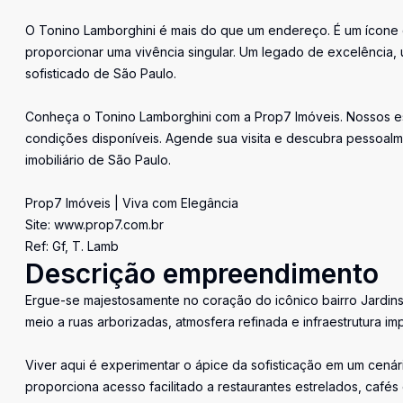
O Tonino Lamborghini é mais do que um endereço. É um ícone d
proporcionar uma vivência singular. Um legado de excelência,
sofisticado de São Paulo.
Conheça o Tonino Lamborghini com a Prop7 Imóveis. Nossos esp
condições disponíveis. Agende sua visita e descubra pessoalme
imobiliário de São Paulo.
Prop7 Imóveis | Viva com Elegância
Site: www.prop7.com.br
Ref: Gf, T. Lamb
Descrição empreendimento
Ergue-se majestosamente no coração do icônico bairro Jardin
meio a ruas arborizadas, atmosfera refinada e infraestrutura i
Viver aqui é experimentar o ápice da sofisticação em um cenári
proporciona acesso facilitado a restaurantes estrelados, café