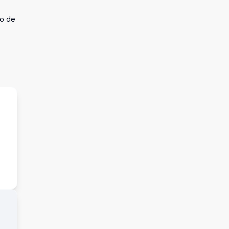
do de
s