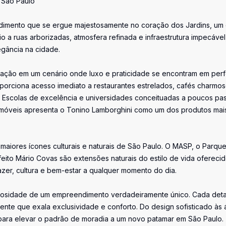
 São Paulo
dimento que se ergue majestosamente no coração dos Jardins, um
 a ruas arborizadas, atmosfera refinada e infraestrutura impecável
egância na cidade.
icação em um cenário onde luxo e praticidade se encontram em perf
oporciona acesso imediato a restaurantes estrelados, cafés charmos
o. Escolas de excelência e universidades conceituadas a poucos pa
 Imóveis apresenta o Tonino Lamborghini como um dos produtos mai
aiores ícones culturais e naturais de São Paulo. O MASP, o Parqu
eito Mário Covas são extensões naturais do estilo de vida ofereci
zer, cultura e bem-estar a qualquer momento do dia.
ndiosidade de um empreendimento verdadeiramente único. Cada det
nte que exala exclusividade e conforto. Do design sofisticado às 
 para elevar o padrão de moradia a um novo patamar em São Paulo.