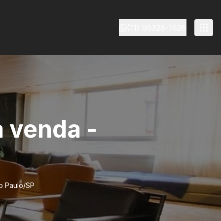
(11) 95328-1626
 venda -
ão Paulo/SP