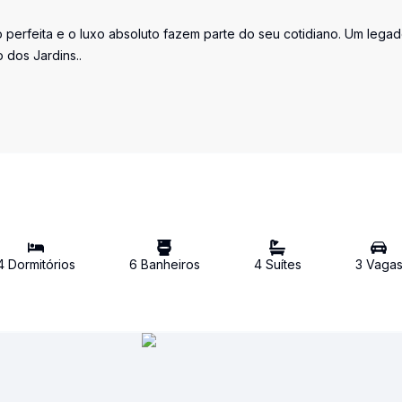
o perfeita e o luxo absoluto fazem parte do seu cotidiano. Um lega
 dos Jardins..
4
Dormitório
s
6
Banheiro
s
4
Suíte
s
3
Vaga