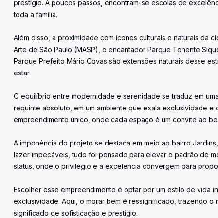
prestígio. A poucos passos, encontram-se escolas de excelênc
toda a família.
Além disso, a proximidade com ícones culturais e naturais da 
Arte de São Paulo (MASP), o encantador Parque Tenente Siqu
Parque Prefeito Mário Covas são extensões naturais desse esti
estar.
O equilíbrio entre modernidade e serenidade se traduz em uma
requinte absoluto, em um ambiente que exala exclusividade e c
empreendimento único, onde cada espaço é um convite ao be
A imponência do projeto se destaca em meio ao bairro Jardins,
lazer impecáveis, tudo foi pensado para elevar o padrão de 
status, onde o privilégio e a excelência convergem para propor
Escolher esse empreendimento é optar por um estilo de vida i
exclusividade. Aqui, o morar bem é ressignificado, trazendo o
significado de sofisticação e prestígio.