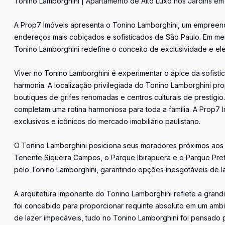
Tonino Lamborghini | Apartamento de Alto Luxo nos Jardins em
A Prop7 Imóveis apresenta o Tonino Lamborghini, um empreen
endereços mais cobiçados e sofisticados de São Paulo. Em meio
Tonino Lamborghini redefine o conceito de exclusividade e el
Viver no Tonino Lamborghini é experimentar o ápice da sofist
harmonia. A localização privilegiada do Tonino Lamborghini pr
boutiques de grifes renomadas e centros culturais de prestígi
completam uma rotina harmoniosa para toda a família. A Prop7
exclusivos e icônicos do mercado imobiliário paulistano.
O Tonino Lamborghini posiciona seus moradores próximos aos m
Tenente Siqueira Campos, o Parque Ibirapuera e o Parque Pref
pelo Tonino Lamborghini, garantindo opções inesgotáveis de la
A arquitetura imponente do Tonino Lamborghini reflete a gra
foi concebido para proporcionar requinte absoluto em um ambie
de lazer impecáveis, tudo no Tonino Lamborghini foi pensado