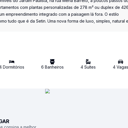
oníveis do Jardim Paulista, na rua Mena Barreto, a poucos passos d
partamentos com plantas personalizadas de 278 m² ou duplex de 426
um empreendimento integrado com a paisagem lá fora. O estilo
o tudo que é da Setin. Uma nova forma de luxo, simples, natural 
4
Dormitório
s
6
Banheiro
s
4
Suíte
s
4
Vaga
UGAR
 e consiga a melhor