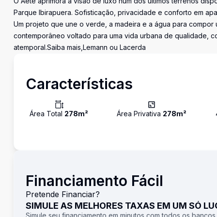
O Aeté aprimora a visão de luxo num dos últimos terrenos disp
Parque Ibirapuera. Sofisticação, privacidade e conforto em a
Um projeto que une o verde, a madeira e a água para compor 
contemporâneo voltado para uma vida urbana de qualidade, com
atemporal.Saiba mais,Lemann ou Lacerda
Características
Área Total
278
m²
Área Privativa
278
m²
Financiamento Fácil
Pretende Financiar?
SIMULE AS MELHORES TAXAS EM UM SÓ L
Simule seu financiamento em minutos com todos os bancos