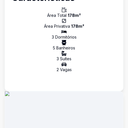
Área Total
178
m²
Área Privativa
178
m²
3
Dormitório
s
5
Banheiro
s
3
Suíte
s
2
Vaga
s