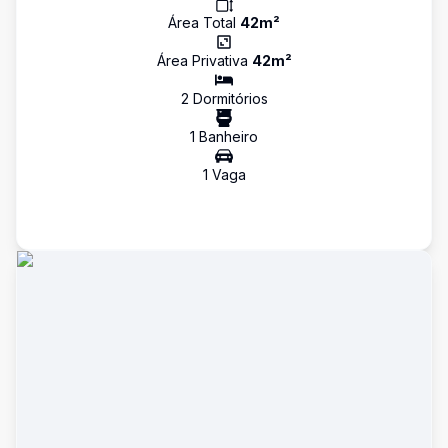
Área Total
42
m²
Área Privativa
42
m²
2
Dormitório
s
1
Banheiro
1
Vaga