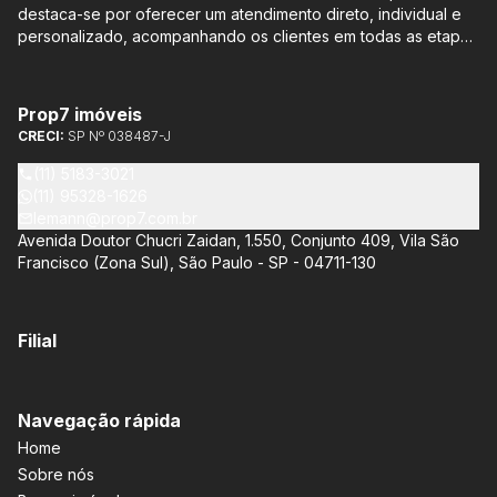
destaca-se por oferecer um atendimento direto, individual e
personalizado, acompanhando os clientes em todas as etapas
do processo de compra ou venda, sem qualquer custo
adicional. Entre os empreendimentos representados pela
Lemann Imóveis, destaca-se o Isla by Cyrela, localizado em
Prop7 imóveis
Santo Amaro, que oferece apartamentos de 113 m² e 136 m²,
CRECI:
SP Nº 038487-J
com opções de 3 ou 4 quartos e até 3 suítes. Esses imóveis
estão situados próximos ao Metrô e à Marginal Pinheiros,
(11) 5183-3021
proporcionando facilidade de acesso e comodidade aos
(11) 95328-1626
moradores.
lemann@prop7.com.br
Avenida Doutor Chucri Zaidan, 1.550, Conjunto 409, Vila São
Francisco (Zona Sul), São Paulo - SP - 04711-130
Filial
Navegação rápida
Home
Sobre nós