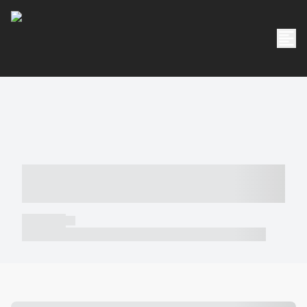
----- ----- -- ------ ---- ---- -- ----- -----
----- --- ------
----- -----
----- ----- -- ------ ---- ---- -- ----- ----- ----- --- ------