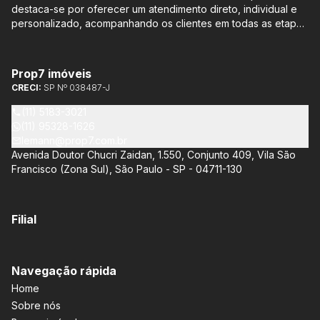
destaca-se por oferecer um atendimento direto, individual e
personalizado, acompanhando os clientes em todas as etapas
do processo de compra ou venda, sem qualquer custo
adicional. Entre os empreendimentos representados pela
Lemann Imóveis, destaca-se o Isla by Cyrela, localizado em
Prop7 imóveis
Santo Amaro, que oferece apartamentos de 113 m² e 136 m²,
CRECI:
SP Nº 038487-J
com opções de 3 ou 4 quartos e até 3 suítes. Esses imóveis
estão situados próximos ao Metrô e à Marginal Pinheiros,
(11) 5183-3021
proporcionando facilidade de acesso e comodidade aos
(11) 95328-1626
moradores.
lemann@prop7.com.br
Avenida Doutor Chucri Zaidan, 1.550, Conjunto 409, Vila São
Francisco (Zona Sul), São Paulo - SP - 04711-130
Filial
Navegação rápida
Home
Sobre nós