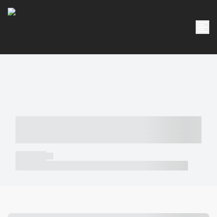
----- ----- -- ------ ---- ---- -- ----- -----
----- --- ------
----- -----
----- ----- -- ------ ---- ---- -- ----- ----- ----- --- ------