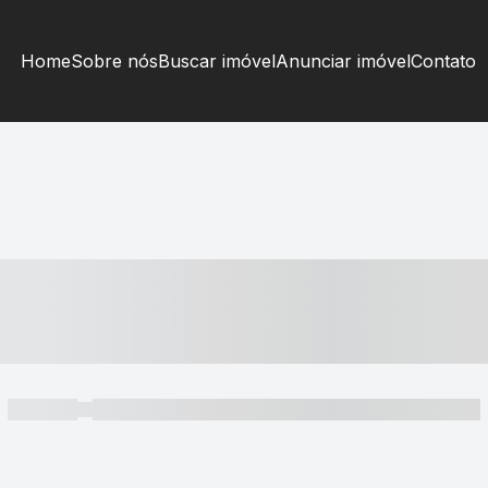
Home
Sobre nós
Buscar imóvel
Anunciar imóvel
Contato
----- ---- ---- -- ----
----- -----
----- ----- -- ------ ---- ---- -- ----- ----- ----- --- ------