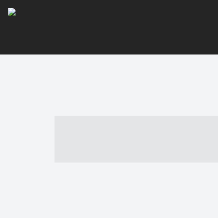
----- ----- -- -
- ------