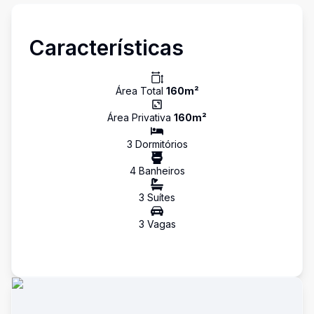
Características
Área Total
160
m²
Área Privativa
160
m²
3
Dormitório
s
4
Banheiro
s
3
Suíte
s
3
Vaga
s