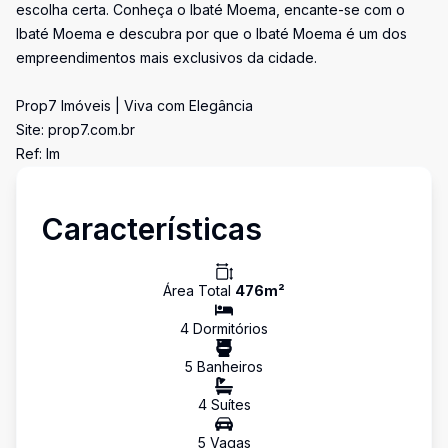
escolha certa. Conheça o Ibaté Moema, encante-se com o
Ibaté Moema e descubra por que o Ibaté Moema é um dos
empreendimentos mais exclusivos da cidade.
Prop7 Imóveis | Viva com Elegância
Site: prop7.com.br
Ref: Im
Características
Área Total
476
m²
4
Dormitório
s
5
Banheiro
s
4
Suíte
s
5
Vaga
s