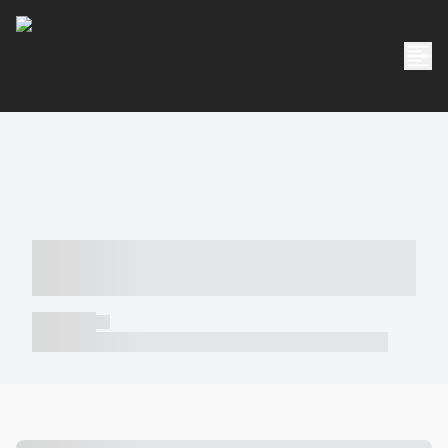
----- ----- -- ------ ---- ---- -- ----- -----
----- --- ------
----- -----
----- ----- -- ------ ---- ---- -- ----- ----- ----- --- ------