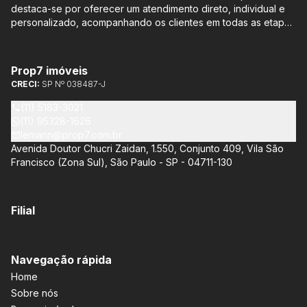
destaca-se por oferecer um atendimento direto, individual e
personalizado, acompanhando os clientes em todas as etapas
do processo de compra ou venda, sem qualquer custo
adicional. Entre os empreendimentos representados pela
Lemann Imóveis, destaca-se o Isla by Cyrela, localizado em
Prop7 imóveis
Santo Amaro, que oferece apartamentos de 113 m² e 136 m²,
CRECI:
SP Nº 038487-J
com opções de 3 ou 4 quartos e até 3 suítes. Esses imóveis
estão situados próximos ao Metrô e à Marginal Pinheiros,
(11) 5183-3021
proporcionando facilidade de acesso e comodidade aos
(11) 95328-1626
moradores.
lemann@prop7.com.br
Avenida Doutor Chucri Zaidan, 1.550, Conjunto 409, Vila São
Francisco (Zona Sul), São Paulo - SP - 04711-130
Filial
Navegação rápida
Home
Sobre nós