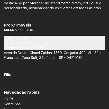
destaca-se por oferecer um atendimento direto, individual e
personalizado, acompanhando os clientes em todas as etapas
do processo de compra ou venda, sem qualquer custo
adicional. Entre os empreendimentos representados pela
Lemann Imóveis, destaca-se o Isla by Cyrela, localizado em
Prop7 imóveis
Santo Amaro, que oferece apartamentos de 113 m² e 136 m²,
CRECI:
SP Nº 038487-J
com opções de 3 ou 4 quartos e até 3 suítes. Esses imóveis
estão situados próximos ao Metrô e à Marginal Pinheiros,
(11) 5183-3021
proporcionando facilidade de acesso e comodidade aos
(11) 95328-1626
moradores.
lemann@prop7.com.br
Avenida Doutor Chucri Zaidan, 1.550, Conjunto 409, Vila São
Francisco (Zona Sul), São Paulo - SP - 04711-130
Filial
Navegação rápida
Home
Sobre nós