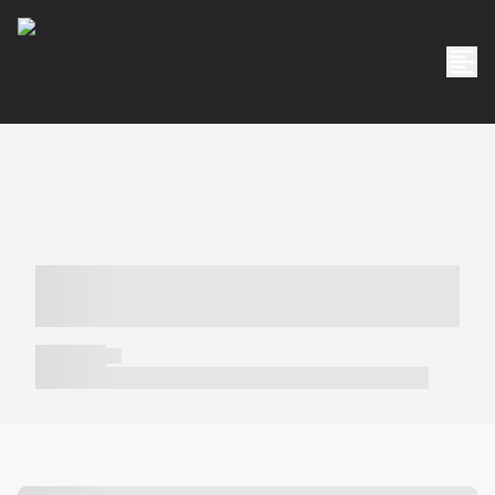
----- ----- -- ------ ---- ---- -- ----- -----
----- --- ------
----- -----
----- ----- -- ------ ---- ---- -- ----- ----- ----- --- ------