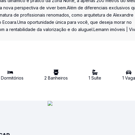
is dinâmico e prático da Zona Norte, a apenas 200 metros do Met
a nova perspectiva de viver bem.Além de diferenciais exclusivos q
inatura de profissionais renomados, como arquitetura de Alexandre
o Ecoara.Uma oportunidade única para você, que deseja morar no
m a rentabilidade da valorização e do aluguel.Lemann imóveis | Vi
Dormitório
s
2
Banheiro
s
1
Suíte
1
Vag