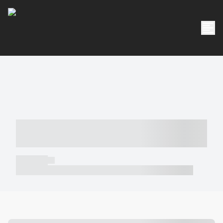
----- ----- -- ------ ---- ---- -- ----- -----
----- --- ------
----- -----
----- ----- -- ------ ---- ---- -- ----- ----- ----- --- ------