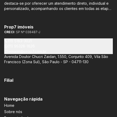
destaca-se por oferecer um atendimento direto, individual e
personalizado, acompanhando os clientes em todas as etapas
do processo de compra ou venda, sem qualquer custo
adicional. Entre os empreendimentos representados pela
Lemann Imóveis, destaca-se o Isla by Cyrela, localizado em
Prop7 imóveis
Santo Amaro, que oferece apartamentos de 113 m² e 136 m²,
CRECI:
SP Nº 038487-J
com opções de 3 ou 4 quartos e até 3 suítes. Esses imóveis
estão situados próximos ao Metrô e à Marginal Pinheiros,
(11) 5183-3021
proporcionando facilidade de acesso e comodidade aos
(11) 95328-1626
moradores.
lemann@prop7.com.br
Avenida Doutor Chucri Zaidan, 1.550, Conjunto 409, Vila São
Francisco (Zona Sul), São Paulo - SP - 04711-130
Filial
Navegação rápida
Home
Sobre nós