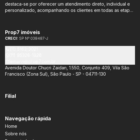
destaca-se por oferecer um atendimento direto, individual e
personalizado, acompanhando os clientes em todas as etapas
do processo de compra ou venda, sem qualquer custo
adicional. Entre os empreendimentos representados pela
Lemann Imóveis, destaca-se o Isla by Cyrela, localizado em
Prop7 imóveis
Santo Amaro, que oferece apartamentos de 113 m² e 136 m²,
CRECI:
SP Nº 038487-J
com opções de 3 ou 4 quartos e até 3 suítes. Esses imóveis
estão situados próximos ao Metrô e à Marginal Pinheiros,
(11) 5183-3021
proporcionando facilidade de acesso e comodidade aos
(11) 95328-1626
moradores.
lemann@prop7.com.br
Avenida Doutor Chucri Zaidan, 1.550, Conjunto 409, Vila São
Francisco (Zona Sul), São Paulo - SP - 04711-130
Filial
Navegação rápida
Home
Sobre nós