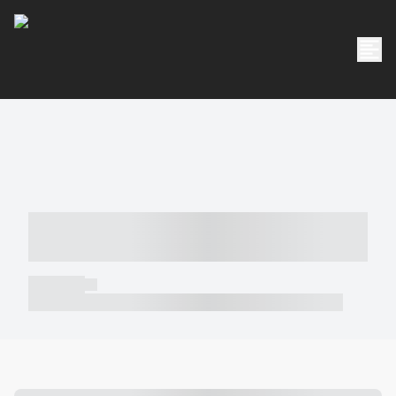
----- ----- -- ------ ---- ---- -- ----- -----
----- --- ------
----- -----
----- ----- -- ------ ---- ---- -- ----- ----- ----- --- ------