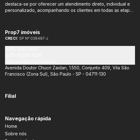
destaca-se por oferecer um atendimento direto, individual e
personalizado, acompanhando os clientes em todas as etapas
do processo de compra ou venda, sem qualquer custo
adicional. Entre os empreendimentos representados pela
Lemann Imóveis, destaca-se o Isla by Cyrela, localizado em
Prop7 imóveis
Santo Amaro, que oferece apartamentos de 113 m² e 136 m²,
CRECI:
SP Nº 038487-J
com opções de 3 ou 4 quartos e até 3 suítes. Esses imóveis
estão situados próximos ao Metrô e à Marginal Pinheiros,
(11) 5183-3021
proporcionando facilidade de acesso e comodidade aos
(11) 95328-1626
moradores.
lemann@prop7.com.br
Avenida Doutor Chucri Zaidan, 1.550, Conjunto 409, Vila São
Francisco (Zona Sul), São Paulo - SP - 04711-130
Filial
Navegação rápida
Home
Sobre nós