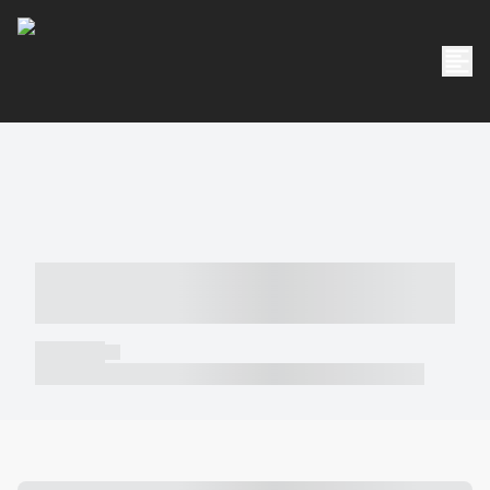
----- ----- -- ------ ---- ---- -- ----- -----
----- --- ------
----- -----
----- ----- -- ------ ---- ---- -- ----- ----- ----- --- ------