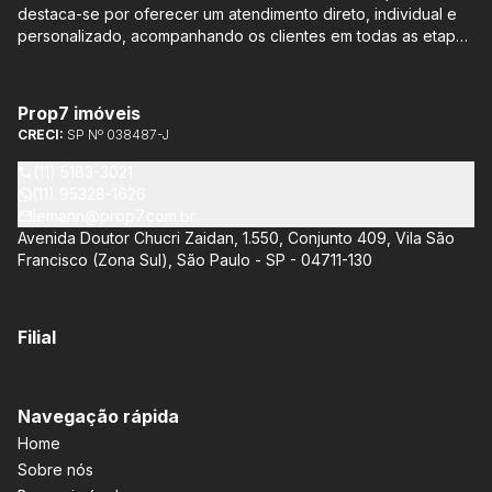
destaca-se por oferecer um atendimento direto, individual e
personalizado, acompanhando os clientes em todas as etapas
do processo de compra ou venda, sem qualquer custo
adicional. Entre os empreendimentos representados pela
Lemann Imóveis, destaca-se o Isla by Cyrela, localizado em
Prop7 imóveis
Santo Amaro, que oferece apartamentos de 113 m² e 136 m²,
CRECI:
SP Nº 038487-J
com opções de 3 ou 4 quartos e até 3 suítes. Esses imóveis
estão situados próximos ao Metrô e à Marginal Pinheiros,
(11) 5183-3021
proporcionando facilidade de acesso e comodidade aos
(11) 95328-1626
moradores.
lemann@prop7.com.br
Avenida Doutor Chucri Zaidan, 1.550, Conjunto 409, Vila São
Francisco (Zona Sul), São Paulo - SP - 04711-130
Filial
Navegação rápida
Home
Sobre nós