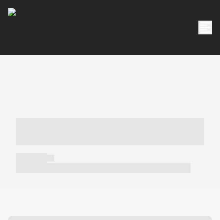
----- ----- -- ------ ---- ---- -- ----- -----
----- --- ------
----- -----
----- ----- -- ------ ---- ---- -- ----- ----- ----- --- ------