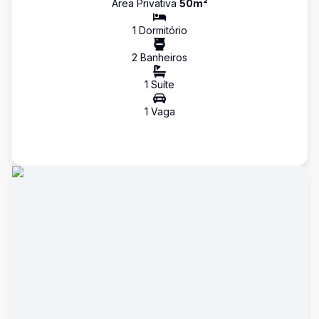
Área Privativa
50
m²
1
Dormitório
2
Banheiro
s
1
Suíte
1
Vaga