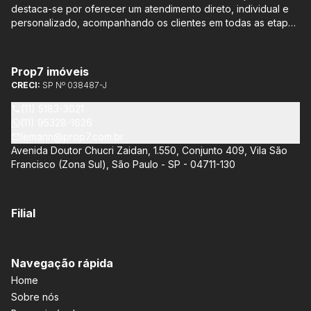
destaca-se por oferecer um atendimento direto, individual e
personalizado, acompanhando os clientes em todas as etapas
do processo de compra ou venda, sem qualquer custo
adicional. Entre os empreendimentos representados pela
Lemann Imóveis, destaca-se o Isla by Cyrela, localizado em
Prop7 imóveis
Santo Amaro, que oferece apartamentos de 113 m² e 136 m²,
CRECI:
SP Nº 038487-J
com opções de 3 ou 4 quartos e até 3 suítes. Esses imóveis
estão situados próximos ao Metrô e à Marginal Pinheiros,
(11) 5183-3021
proporcionando facilidade de acesso e comodidade aos
(11) 95328-1626
moradores.
lemann@prop7.com.br
Avenida Doutor Chucri Zaidan, 1.550, Conjunto 409, Vila São
Francisco (Zona Sul), São Paulo - SP - 04711-130
Filial
Navegação rápida
Home
Sobre nós