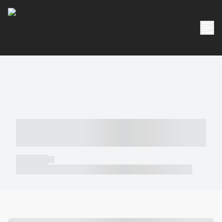
----- ----- -- ------ ---- ---- -- ----- -----
----- --- ------
----- -----
----- ----- -- ------ ---- ---- -- ----- ----- ----- --- ------