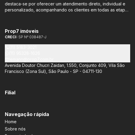
destaca-se por oferecer um atendimento direto, individual e
personalizado, acompanhando os clientes em todas as etapas
do processo de compra ou venda, sem qualquer custo
adicional. Entre os empreendimentos representados pela
Lemann Imóveis, destaca-se o Isla by Cyrela, localizado em
Prop7 imóveis
Santo Amaro, que oferece apartamentos de 113 m² e 136 m²,
CRECI:
SP Nº 038487-J
com opções de 3 ou 4 quartos e até 3 suítes. Esses imóveis
estão situados próximos ao Metrô e à Marginal Pinheiros,
(11) 5183-3021
proporcionando facilidade de acesso e comodidade aos
(11) 95328-1626
moradores.
lemann@prop7.com.br
Avenida Doutor Chucri Zaidan, 1.550, Conjunto 409, Vila São
Francisco (Zona Sul), São Paulo - SP - 04711-130
Filial
Navegação rápida
Home
Sobre nós