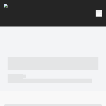
----- ----- -- ------ ---- ---- -- ----- -----
----- --- ------
----- -----
----- ----- -- ------ ---- ---- -- ----- ----- ----- --- ------