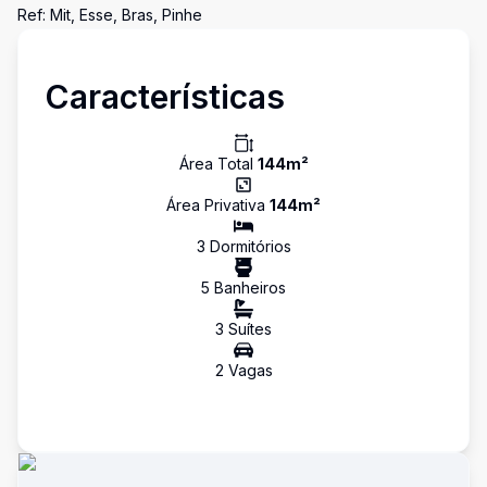
Ref: Mit, Esse, Bras, Pinhe
Características
Área Total
144
m²
Área Privativa
144
m²
3
Dormitório
s
5
Banheiro
s
3
Suíte
s
2
Vaga
s