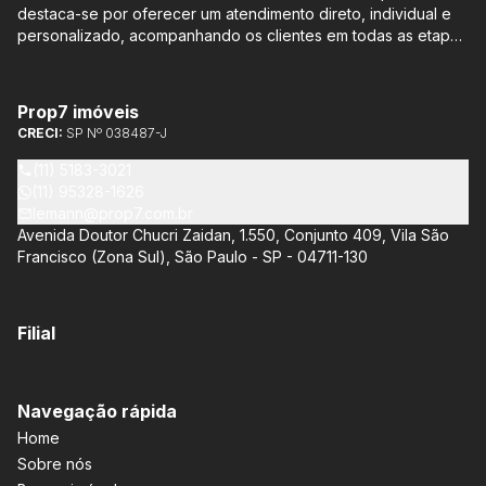
destaca-se por oferecer um atendimento direto, individual e
personalizado, acompanhando os clientes em todas as etapas
do processo de compra ou venda, sem qualquer custo
adicional. Entre os empreendimentos representados pela
Lemann Imóveis, destaca-se o Isla by Cyrela, localizado em
Prop7 imóveis
Santo Amaro, que oferece apartamentos de 113 m² e 136 m²,
CRECI:
SP Nº 038487-J
com opções de 3 ou 4 quartos e até 3 suítes. Esses imóveis
estão situados próximos ao Metrô e à Marginal Pinheiros,
(11) 5183-3021
proporcionando facilidade de acesso e comodidade aos
(11) 95328-1626
moradores.
lemann@prop7.com.br
Avenida Doutor Chucri Zaidan, 1.550, Conjunto 409, Vila São
Francisco (Zona Sul), São Paulo - SP - 04711-130
Filial
Navegação rápida
Home
Sobre nós