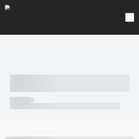
----- ----- -- ------ ---- ---- -- ----- -----
----- --- ------
----- -----
----- ----- -- ------ ---- ---- -- ----- ----- ----- --- ------