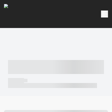
----- ----- -- ------ ---- ---- -- ----- -----
----- --- ------
----- -----
----- ----- -- ------ ---- ---- -- ----- ----- ----- --- ------