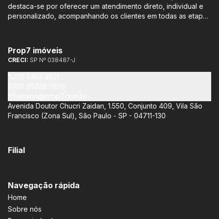
destaca-se por oferecer um atendimento direto, individual e
personalizado, acompanhando os clientes em todas as etapas
do processo de compra ou venda, sem qualquer custo
adicional. Entre os empreendimentos representados pela
Lemann Imóveis, destaca-se o Isla by Cyrela, localizado em
Prop7 imóveis
Santo Amaro, que oferece apartamentos de 113 m² e 136 m²,
CRECI:
SP Nº 038487-J
com opções de 3 ou 4 quartos e até 3 suítes. Esses imóveis
estão situados próximos ao Metrô e à Marginal Pinheiros,
(11) 5183-3021
proporcionando facilidade de acesso e comodidade aos
(11) 95328-1626
moradores.
lemann@prop7.com.br
Avenida Doutor Chucri Zaidan, 1.550, Conjunto 409, Vila São
Francisco (Zona Sul), São Paulo - SP - 04711-130
Filial
Navegação rápida
Home
Sobre nós