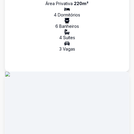
Área Privativa
220
m²
4
Dormitório
s
6
Banheiro
s
4
Suíte
s
3
Vaga
s