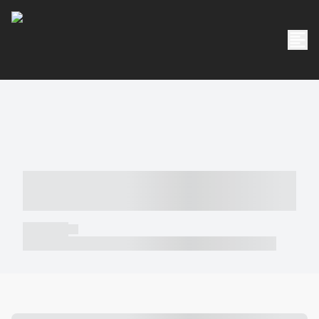
----- ----- -- ------ ---- ---- -- ----- -----
----- --- ------
----- -----
----- ----- -- ------ ---- ---- -- ----- ----- ----- --- ------