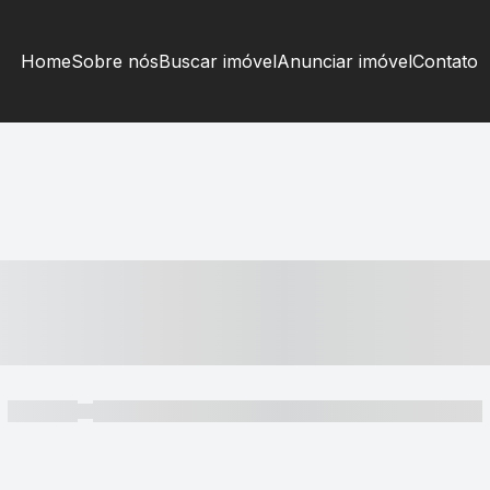
Home
Sobre nós
Buscar imóvel
Anunciar imóvel
Contato
----- ---- ---- -- ----
----- -----
----- ----- -- ------ ---- ---- -- ----- ----- ----- --- ------