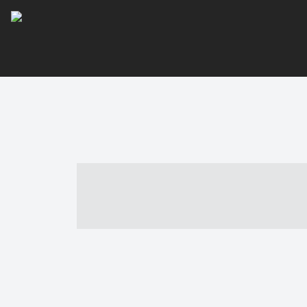
----- ----- -- -
- ------